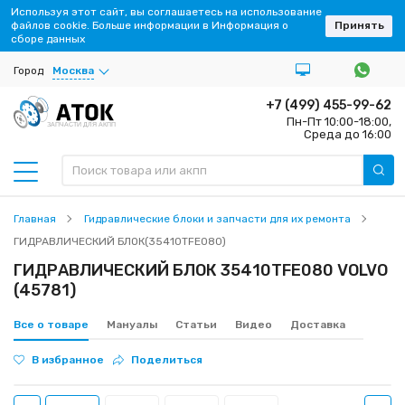
Используя этот сайт, вы соглашаетесь на использование
файлов cookie. Больше информации в Информация о
Принять
сборе данных
Город
Москва
+7 (499) 455-99-62
Пн-Пт 10:00-18:00,
ЗАПЧАСТИ ДЛЯ АКПП
Среда до 16:00
Главная
Гидравлические блоки и запчасти для их ремонта
ГИДРАВЛИЧЕСКИЙ БЛОК(35410TFE080)
ГИДРАВЛИЧЕСКИЙ БЛОК 35410TFE080 VOLVO
(45781)
Все о товаре
Мануалы
Статьи
Видео
Доставка
В избранное
Поделиться