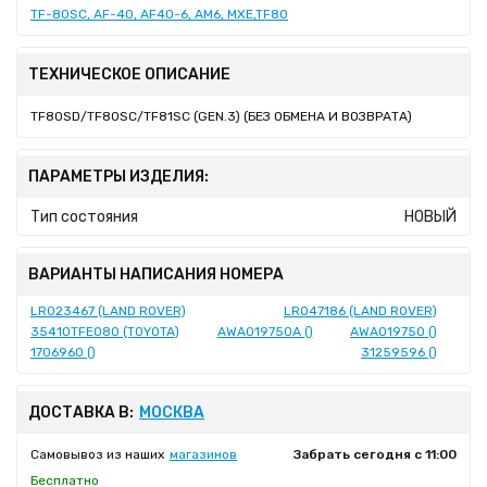
TF-80SC, AF-40, AF40-6, AM6, MXE,TF80
ТЕХНИЧЕСКОЕ ОПИСАНИЕ
TF80SD/TF80SC/TF81SC (GEN.3) (БЕЗ ОБМЕНА И ВОЗВРАТА)
ПАРАМЕТРЫ ИЗДЕЛИЯ:
Тип состояния
НОВЫЙ
ВАРИАНТЫ НАПИСАНИЯ НОМЕРА
LR023467 (LAND ROVER)
LR047186 (LAND ROVER)
35410TFE080 (TOYOTA)
AWA019750A ()
AWA019750 ()
1706960 ()
31259596 ()
ДОСТАВКА В:
МОСКВА
Самовывоз из наших
магазинов
Забрать сегодня с 11:00
Бесплатно