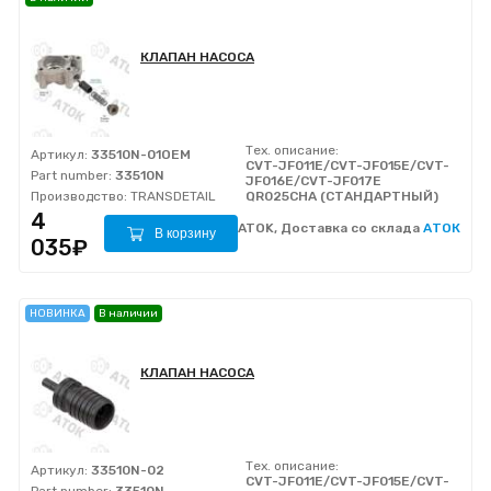
КЛАПАН НАСОСА
Тех. описание:
Артикул:
33510N-01OEM
CVT-JF011E/CVT-JF015E/CVT-
Part number:
33510N
JF016E/CVT-JF017E
Производство:
TRANSDETAIL
QR025CHA (СТАНДАРТНЫЙ)
4
ATOK, Доставка со склада
АТОК
В корзину
035₽
НОВИНКА
В наличии
КЛАПАН НАСОСА
Тех. описание:
Артикул:
33510N-02
CVT-JF011E/CVT-JF015E/CVT-