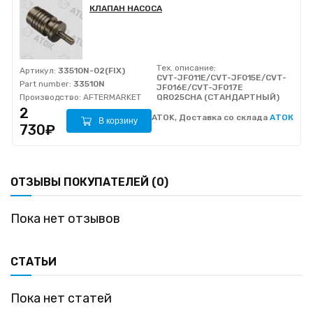
КЛАПАН НАСОСА
Тех. описание:
Артикул:
33510N-02(FIX)
CVT-JF011E/CVT-JF015E/CVT-
Part number:
33510N
JF016E/CVT-JF017E
Производство:
AFTERMARKET
QR025CHA (СТАНДАРТНЫЙ)
2
ATOK, Доставка со склада
АТОК
В корзину
730₽
ОТЗЫВЫ ПОКУПАТЕЛЕЙ (0)
Пока нет отзывов
СТАТЬИ
Пока нет статей