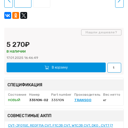
Нашли дешевле?
5 270₽
в наличии
17.01.2025 16:46:49
В корзину
СПЕЦИФИКАЦИЯ
Состояние
Номер
Part number
Производитель
Вес нетто
НОВЫЙ
33510N-02
33510N
TRANSGO
кг
СОВМЕСТИМЫЕ АКПП
CVT-JF015E, RE0F11A CVT, F1CJB CVT, W1CJB CVT, DK0 , CVT7 (7