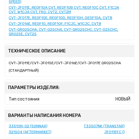
SPEED)
CVT-JF011E, RE0F10A CVT, RE0F10B CVT, RE0F10C CVT, F1CJA
CVT, W1CJA CVT, FK0, CVT2, CVT2M
CVT-JF017E, RE0F10E, RE0F10D, RE0F10H, GE0F10A, CVT8
CVT-JF016E, RE0F10, RE0F10F, F1CJC, W1CJC, CVT8
CVT-QR025CHA, CVT-025CHA, CVT-QR025CHC, CVT-025CHC,
QR025E, CVT25
ТЕХНИЧЕСКОЕ ОПИСАНИЕ
CVT-JF011E/CVT-JF015E/CVT-JF016E/CVT-JF017E QR025CHA
(СТАНДАРТНЫЙ)
ПАРАМЕТРЫ ИЗДЕЛИЯ:
Тип состояния
НОВЫЙ
ВАРИАНТЫ НАПИСАНИЯ НОМЕРА
33510N-02 (SONNAX)
T33507NK (TRANSTAR)
321504 (AFTERMARKET)
JF011EFC ()