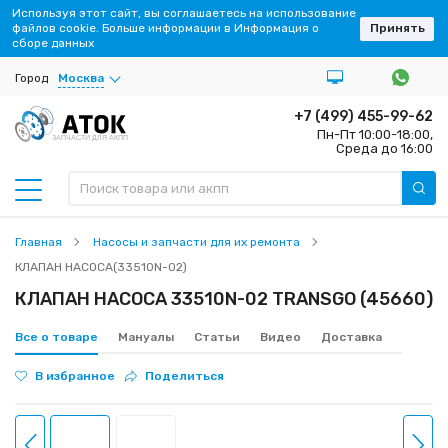
Используя этот сайт, вы соглашаетесь на использование
файлов cookie. Больше информации в Информация о
Принять
сборе данных
Город
Москва
+7 (499) 455-99-62
Пн-Пт 10:00-18:00,
ЗАПЧАСТИ ДЛЯ АКПП
Среда до 16:00
Главная
Насосы и запчасти для их ремонта
КЛАПАН НАСОСА(33510N-02)
КЛАПАН НАСОСА 33510N-02 TRANSGO (45660)
Все о товаре
Мануалы
Статьи
Видео
Доставка
В избранное
Поделиться