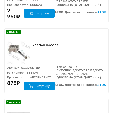
Part number:
33510N
JF016E/CVT-JF017E
Производство:
SONNAX
QR025CHA (СТАНДАРТНЫЙ)
2
ATOK, Доставка со склада
АТОК
В корзину
950₽
В наличии
КЛАПАН НАСОСА
Тех. описание:
Артикул:
A33510N-02
CVT-JF011E/CVT-JF015E/CVT-
Part number:
33510N
JF016E/CVT-JF017E
Производство:
AFTERMARKET
QR025CHA (СТАНДАРТНЫЙ)
875₽
ATOK, Доставка со склада
АТОК
В корзину
В наличии