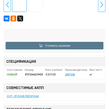
Уточнить наличие
СПЕЦИФИКАЦИЯ
Состояние
Номер
Part number
Производитель
Вес нетто
НОВЫЙ
317266J901
33013E
JATCO
кг
СОВМЕСТИМЫЕ АКПП
CVT-JF006E/RE0F06A