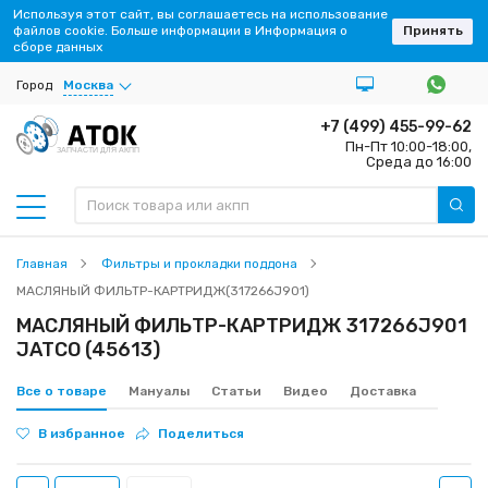
Используя этот сайт, вы соглашаетесь на использование
файлов cookie. Больше информации в Информация о
Принять
сборе данных
Город
Москва
+7 (499) 455-99-62
Пн-Пт 10:00-18:00,
ЗАПЧАСТИ ДЛЯ АКПП
Среда до 16:00
Главная
Фильтры и прокладки поддона
МАСЛЯНЫЙ ФИЛЬТР-КАРТРИДЖ(317266J901)
МАСЛЯНЫЙ ФИЛЬТР-КАРТРИДЖ 317266J901
JATCO (45613)
Все о товаре
Мануалы
Статьи
Видео
Доставка
В избранное
Поделиться