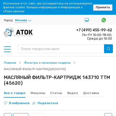
Используя этот сайт, вы соглашаетесь на использование
файлов cookie. Больше информации в Информация о
Принять
сборе данных
Город
Москва
+7 (499) 455-99-62
Пн-Пт 10:00-18:00,
ЗАПЧАСТИ ДЛЯ АКПП
Среда до 16:00
Главная
Фильтры и прокладки поддона
МАСЛЯНЫЙ ФИЛЬТР-КАРТРИДЖ(143710)
МАСЛЯНЫЙ ФИЛЬТР-КАРТРИДЖ 143710 TTM
(45620)
Все о товаре
Мануалы
Статьи
Видео
Доставка
В избранное
Поделиться