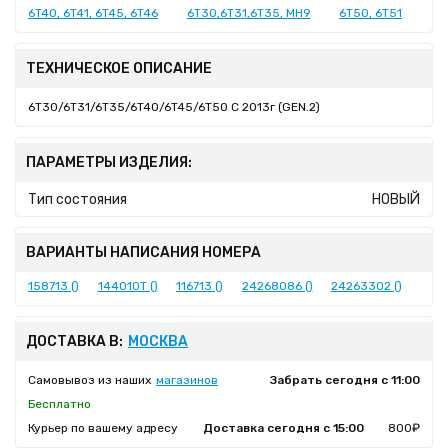
6T40, 6T41, 6T45, 6T46
6T30,6T31,6T35, MH9
6T50, 6T51
ТЕХНИЧЕСКОЕ ОПИСАНИЕ
6T30/6T31/6T35/6T40/6T45/6T50 C 2013г (GEN.2)
ПАРАМЕТРЫ ИЗДЕЛИЯ:
Тип состояния
НОВЫЙ
ВАРИАНТЫ НАПИСАНИЯ НОМЕРА
158713 ()
144010T ()
116713 ()
24268086 ()
24263302 ()
ДОСТАВКА В:
МОСКВА
Самовывоз из наших
магазинов
Забрать сегодня с 11:00
Бесплатно
Курьер по вашему адресу
Доставка сегодня с 15:00
800₽