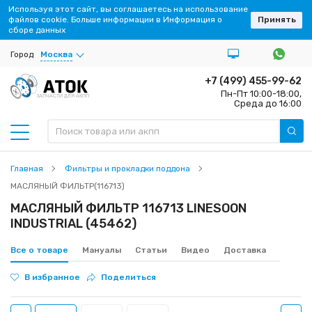
Используя этот сайт, вы соглашаетесь на использование
файлов cookie. Больше информации в Информация о
Принять
сборе данных
Город
Москва
+7 (499) 455-99-62
Пн-Пт 10:00-18:00,
ЗАПЧАСТИ ДЛЯ АКПП
Среда до 16:00
Главная
Фильтры и прокладки поддона
МАСЛЯНЫЙ ФИЛЬТР(116713)
МАСЛЯНЫЙ ФИЛЬТР 116713 LINESOON
INDUSTRIAL (45462)
Все о товаре
Мануалы
Статьи
Видео
Доставка
В избранное
Поделиться