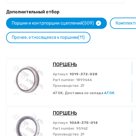
Дополнительный отбор
+
Поршни и контрпоршни сцеплений(509)
Комплект
Прочее, относящееся к поршням(11)
ПОРШЕНЬ
Артикул:
1019-372-028
Part number:
189964A
Производство:
ZF
ATOK, Доставка со склада
АТОК
ПОРШЕНЬ
Артикул:
1068-375-014
Part number:
95962
Производство:
ZF