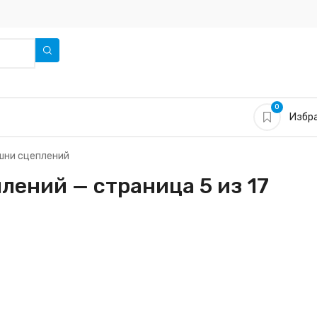
0
Избра
шни сцеплений
лений — страница 5 из 17