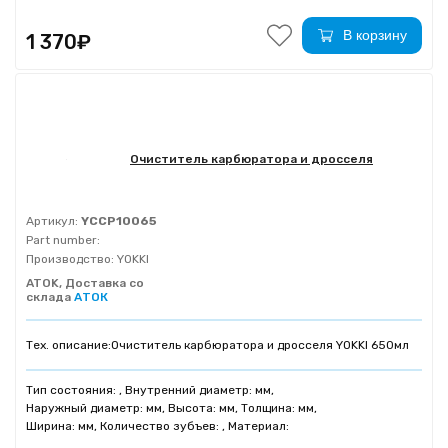
В корзину
1 370₽
Очиститель карбюратора и дросселя
Артикул:
YCCP10065
Part number:
Производство:
YOKKI
ATOK, Доставка со
склада
АТОК
Тех. описание:
Очиститель карбюратора и дросселя YOKKI 650мл
Тип состояния: , Внутренний диаметр: мм,
Наружный диаметр: мм, Высота: мм, Толщина: мм,
Ширина: мм, Количество зубъев: , Материал: