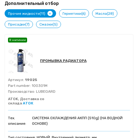
Дополнительный отбор
+
Прочие жидкости(11)
Герметики(6)
Масла(28)
Присадки(7)
Смазки(5)
В наличии
ПРОМЫВКА РАДИАТОРА
Артикул:
19025
Part number:
100301M
Производство:
LUBEGARD
ATOK, Доставка со
склада
АТОК
Тех.
СИСТЕМА ОХЛАЖДЕНИЯ АКПП (510g) (НА ВОДНОЙ
описание:
ОСНОВЕ)
Тип состояния: НОВЫЙ, Внутренний диаметр: мм,