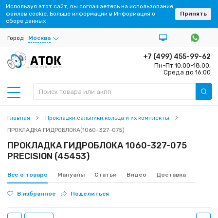
Используя этот сайт, вы соглашаетесь на использование
файлов cookie. Больше информации в Информация о
Принять
сборе данных
Город
Москва
+7 (499) 455-99-62
Пн-Пт 10:00-18:00,
ЗАПЧАСТИ ДЛЯ АКПП
Среда до 16:00
Главная
Прокладки,сальники,кольца и их комплекты
ПРОКЛАДКА ГИДРОБЛОКА(1060-327-075)
ПРОКЛАДКА ГИДРОБЛОКА 1060-327-075
PRECISION (45453)
Все о товаре
Мануалы
Статьи
Видео
Доставка
В избранное
Поделиться