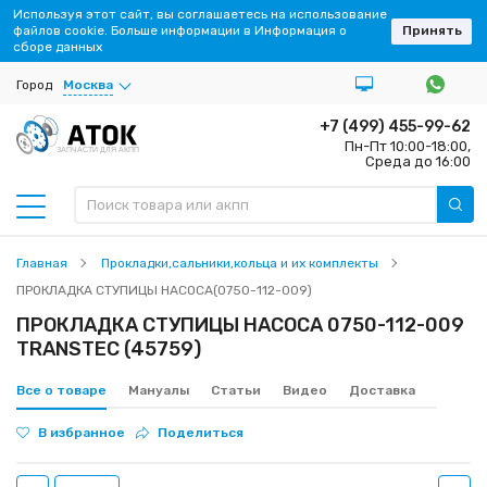
Используя этот сайт, вы соглашаетесь на использование
файлов cookie. Больше информации в Информация о
Принять
сборе данных
Город
Москва
+7 (499) 455-99-62
Пн-Пт 10:00-18:00,
ЗАПЧАСТИ ДЛЯ АКПП
Среда до 16:00
Главная
Прокладки,сальники,кольца и их комплекты
ПРОКЛАДКА СТУПИЦЫ НАСОСА(0750-112-009)
ПРОКЛАДКА СТУПИЦЫ НАСОСА 0750-112-009
TRANSTEC (45759)
Все о товаре
Мануалы
Статьи
Видео
Доставка
В избранное
Поделиться