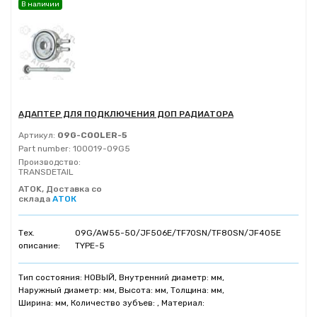
В наличии
АДАПТЕР ДЛЯ ПОДКЛЮЧЕНИЯ ДОП РАДИАТОРА
Артикул:
09G-COOLER-5
Part number:
100019-09G5
Производство:
TRANSDETAIL
ATOK, Доставка со
склада
АТОК
Тех.
09G/AW55-50/JF506E/TF70SN/TF80SN/JF405E
описание:
TYPE-5
Тип состояния: НОВЫЙ, Внутренний диаметр: мм,
Наружный диаметр: мм, Высота: мм, Толщина: мм,
Ширина: мм, Количество зубъев: , Материал: