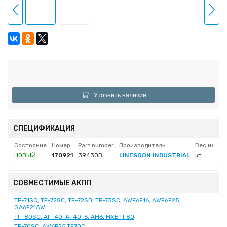
Уточнить наличие
СПЕЦИФИКАЦИЯ
Состояние
Номер
Part number
Производитель
Вес нетто
НОВЫЙ
170921
39430B
LINESOON INDUSTRIAL
кг
СОВМЕСТИМЫЕ АКПП
TF-71SC, TF-72SC, TF-72SD, TF-73SC, AWF6F16, AWF6F25,
GA6F21AW
TF-80SC, AF-40, AF40-6, AM6, MXE,TF80
TF-70SC, AW6F25,TF70C