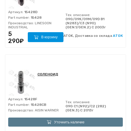
Артикул:
15428D
Тех. описание:
Part number:
15428
09G/09K/09M/09D B1
Производство:
LINESOON
(N283)/C3 (N90)
INDUSTRIAL
(GEN.1/GEN.2) C 2003г
5
ATOK, Доставка со склада
АТОК
В корзину
290₽
СОЛЕНОИД
Артикул:
15428F
Тех. описание:
Part number:
15428CB
09G C1 (N92)/C2 (282)
Производство:
AISIN WARNER
(GEN.3) С 2013г
Уточнить наличие