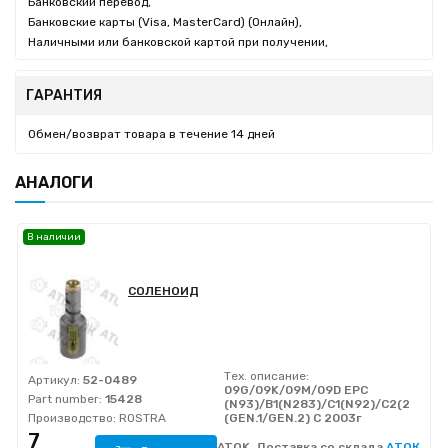
Банковский перевод,
Банковские карты (Visa, MasterCard) (Онлайн),
Наличными или банковской картой при получении,
ГАРАНТИЯ
Обмен/возврат товара в течение 14 дней
АНАЛОГИ
В наличии
СОЛЕНОИД
Тех. описание:
Артикул:
52-0489
09G/09K/09M/09D EPC
Part number:
15428
(N93)/B1(N283)/C1(N92)/C2(282)/C
Производство:
ROSTRA
(GEN.1/GEN.2) C 2003г
7
ATOK, Доставка со склада
АТОК