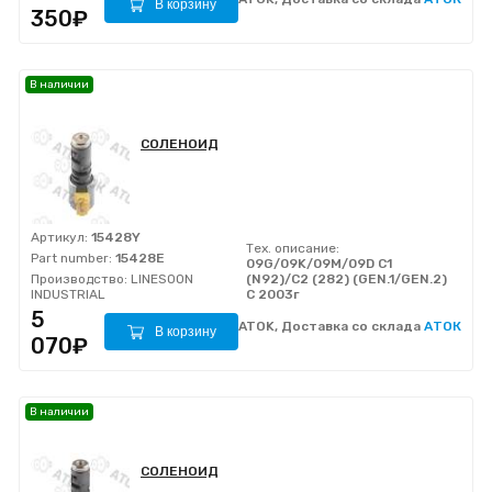
В корзину
350₽
В наличии
СОЛЕНОИД
Артикул:
15428Y
Тех. описание:
Part number:
15428E
09G/09K/09M/09D C1
Производство:
LINESOON
(N92)/C2 (282) (GEN.1/GEN.2)
INDUSTRIAL
C 2003г
5
ATOK, Доставка со склада
АТОК
В корзину
070₽
В наличии
СОЛЕНОИД