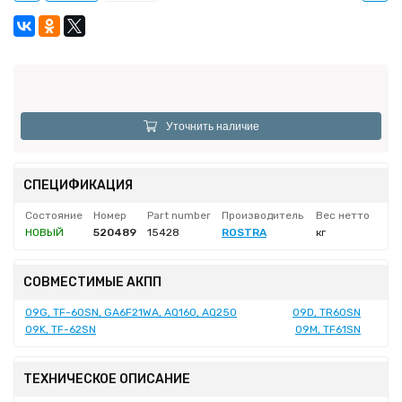
Уточнить наличие
СПЕЦИФИКАЦИЯ
Состояние
Номер
Part number
Производитель
Вес нетто
НОВЫЙ
520489
15428
ROSTRA
кг
СОВМЕСТИМЫЕ АКПП
09G, TF-60SN, GA6F21WA, AQ160, AQ250
09D, TR60SN
09K, TF-62SN
09M, TF61SN
ТЕХНИЧЕСКОЕ ОПИСАНИЕ