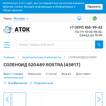
Используя этот сайт, вы соглашаетесь на использование
файлов cookie. Больше информации в Информация о
Принять
сборе данных
Город
Москва
+7 (499) 455-99-62
Пн-Пт 10:00-18:00,
ЗАПЧАСТИ ДЛЯ АКПП
Среда до 16:00
Главная
Электрические компоненты
СОЛЕНОИД(520489)
СОЛЕНОИД 520489 ROSTRA (45817)
Все о товаре
Мануалы
Статьи
Видео
Доставка
В избранное
Поделиться