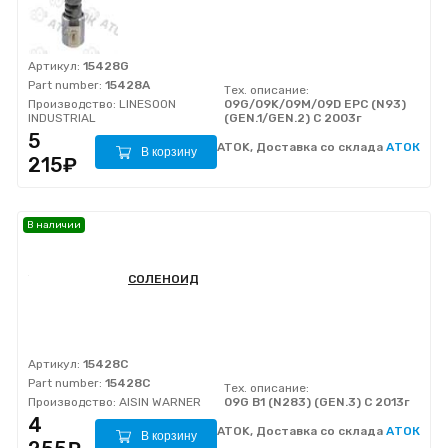
Артикул:
15428G
Part number:
15428A
Тех. описание:
Производство:
LINESOON
09G/09K/09M/09D EPC (N93)
INDUSTRIAL
(GEN.1/GEN.2) C 2003г
5
ATOK, Доставка со склада
АТОК
В корзину
215₽
В наличии
СОЛЕНОИД
Артикул:
15428C
Part number:
15428C
Тех. описание:
Производство:
AISIN WARNER
09G B1 (N283) (GEN.3) С 2013г
4
ATOK, Доставка со склада
АТОК
В корзину