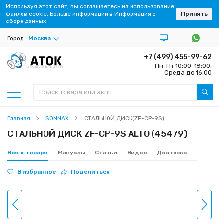
Используя этот сайт, вы соглашаетесь на использование
файлов cookie. Больше информации в Информация о
Принять
сборе данных
Город
Москва
+7 (499) 455-99-62
Пн-Пт 10:00-18:00,
ЗАПЧАСТИ ДЛЯ АКПП
Среда до 16:00
Главная
SONNAX
СТАЛЬНОЙ ДИСК(ZF-CP-9S)
СТАЛЬНОЙ ДИСК ZF-CP-9S ALTO (45479)
Все о товаре
Мануалы
Статьи
Видео
Доставка
В избранное
Поделиться