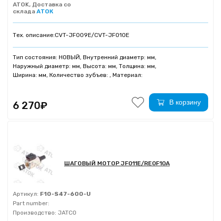
ATOK, Доставка со
склада
АТОК
Тех. описание:
CVT-JF009E/CVT-JF010E
Тип состояния: НОВЫЙ, Внутренний диаметр: мм,
Наружный диаметр: мм, Высота: мм, Толщина: мм,
Ширина: мм, Количество зубъев: , Материал:
В корзину
6 270₽
ШАГОВЫЙ МОТОР JF011E/RE0F10A
Артикул:
F10-S47-600-U
Part number:
Производство:
JATCO