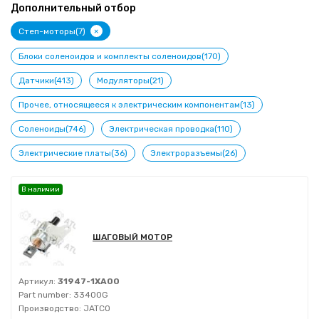
Дополнительный отбор
+
Степ-моторы(7)
Блоки соленоидов и комплекты соленоидов(170)
Датчики(413)
Модуляторы(21)
Прочее, относящееся к электрическим компонентам(13)
Соленоиды(746)
Электрическая проводка(110)
Электрические платы(36)
Электроразъемы(26)
В наличии
ШАГОВЫЙ МОТОР
Артикул:
31947-1XA00
Part number:
33400G
Производство:
JATCO