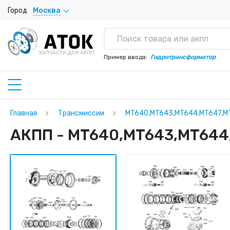
Город
Москва
ЗАПЧАСТИ ДЛЯ АКПП
Пример ввода:
Гидротрансформатор
Главная
Трансмиссии
MT640,MT643,MT644,MT647,M
АКПП - MT640,MT643,MT644