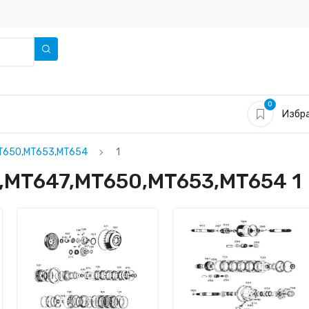
0
Избра
T650,MT653,MT654
1
,MT647,MT650,MT653,MT654 1