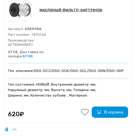
МАСЛЯНЫЙ ФИЛЬТР-КАРТРИДЖ
Артикул:
225013A
Part number:
747013A
Производство:
AFTERMARKET
ATOK, Доставка со
склада
АТОК
Тех. описание:
DSG-0CJ/DSG-0CK/DSG-0CL/DSG-0DN/DSG-0DP
Тип состояния: НОВЫЙ, Внутренний диаметр: мм,
Наружный диаметр: мм, Высота: мм, Толщина: мм,
Ширина: мм, Количество зубъев: , Материал:
В корзину
620₽
4