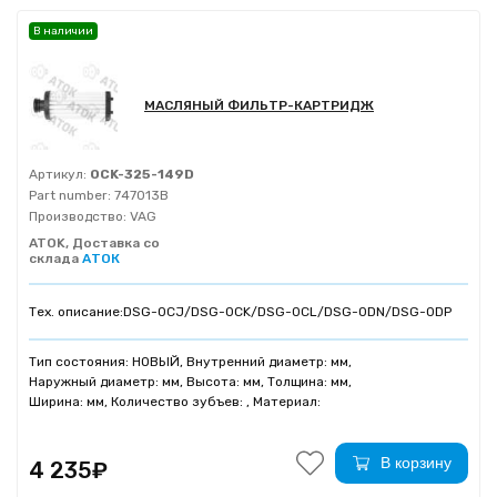
В наличии
МАСЛЯНЫЙ ФИЛЬТР-КАРТРИДЖ
Артикул:
0CK-325-149D
Part number:
747013B
Производство:
VAG
ATOK, Доставка со
склада
АТОК
Тех. описание:
DSG-0CJ/DSG-0CK/DSG-0CL/DSG-0DN/DSG-0DP
Тип состояния: НОВЫЙ, Внутренний диаметр: мм,
Наружный диаметр: мм, Высота: мм, Толщина: мм,
Ширина: мм, Количество зубъев: , Материал:
В корзину
4 235₽