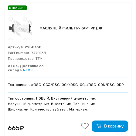
В наличии
МАСЛЯНЫЙ ФИЛЬТР-КАРТРИДЖ
Артикул:
225013B
Part number:
747013B
Производство:
TTM
ATOK, Доставка со
склада
АТОК
Тех. описание:
DSG-0CJ/DSG-0CK/DSG-0CL/DSG-0DN/DSG-0DP
Тип состояния: НОВЫЙ, Внутренний диаметр: мм,
Наружный диаметр: мм, Высота: мм, Толщина: мм,
Ширина: мм, Количество зубъев: , Материал:
В корзину
665₽