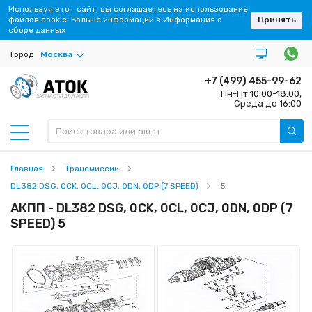
Используя этот сайт, вы соглашаетесь на использование
файлов cookie. Больше информации в Информация о
Принять
сборе данных
Город
Москва
+7 (499) 455-99-62
Пн-Пт 10:00-18:00,
ЗАПЧАСТИ ДЛЯ АКПП
Среда до 16:00
Главная
Трансмиссии
DL382 DSG, 0CK, 0CL, 0CJ, 0DN, 0DP (7 SPEED)
5
АКПП - DL382 DSG, 0CK, 0CL, 0CJ, 0DN, 0DP (7
SPEED) 5