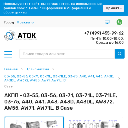
Используя этот сайт, вы соглашаетесь на использование
файлов cookie. Больше информации в Информация о
Принять
сборе данных
Город
Москва
+7 (499) 455-99-62
Пн-Пт 10:00-18:00,
ЗАПЧАСТИ ДЛЯ АКПП
Среда до 16:00
Главная
Трансмиссии
03-55, 03-56, 03-71, 03-71L, 03-71LE, 03-75, A40, A41, A43, A43D,
A43DL, AW372, AW55, AW71, AW71L, B
Case
АКПП - 03-55, 03-56, 03-71, 03-71L, 03-71LE,
03-75, A40, A41, A43, A43D, A43DL, AW372,
AW55, AW71, AW71L, B Case