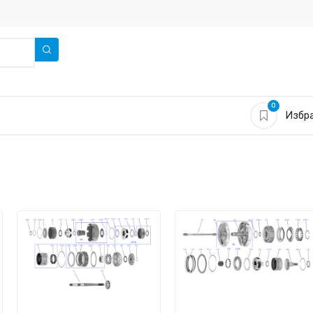
0
Избра