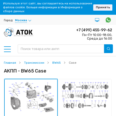
Используя этот сайт, вы соглашаетесь на использование
файлов cookie. Больше информации в Информация о
Принять
сборе данных
Город
Москва
+7 (499) 455-99-62
Пн-Пт 10:00-18:00,
ЗАПЧАСТИ ДЛЯ АКПП
Среда до 16:00
Главная
Трансмиссии
BW65
Case
АКПП - BW65 Case