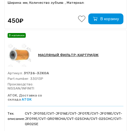
Ширина: мм, Количество зубъев: , Материал:
В корзину
450₽
В наличии
МАСЛЯНЫЙ ФИЛЬТР-КАРТРИДЖ
Артикул:
31726-3JX0A
Part number:
33013P
Производство:
NISSAN/INFINITI
ATOK, Доставка со
склада
АТОК
Тех.
CVT-JF015E/CVT-JF016E/CVT-JF017E/CVT-JF018E/CVT-
описание:
JF019E/CVT-QR018CHA/CVT-025CHA/CVT-025CHC/CVT-
QR025E