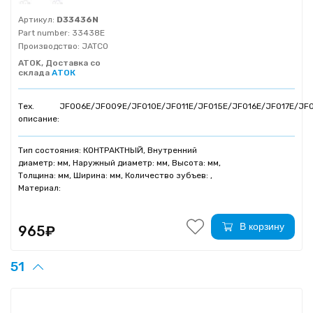
Артикул:
D33436N
Part number:
33438E
Производство:
JATCO
ATOK, Доставка со
склада
АТОК
Тех.
JF006E/JF009E/JF010E/JF011E/JF015E/JF016E/JF017E/JF
описание:
Тип состояния: КОНТРАКТНЫЙ, Внутренний
диаметр: мм, Наружный диаметр: мм, Высота: мм,
Толщина: мм, Ширина: мм, Количество зубъев: ,
Материал:
В корзину
965₽
51