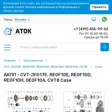
Используя этот сайт, вы соглашаетесь на использование
файлов cookie. Больше информации в Информация о
Принять
сборе данных
Город
Москва
+7 (499) 455-99-62
Пн-Пт 10:00-18:00,
ЗАПЧАСТИ ДЛЯ АКПП
Среда до 16:00
Главная
Трансмиссии
CVT-JF017E, RE0F10E, RE0F10D, RE0F10H, GE0F10A, CVT8
Case
АКПП - CVT-JF017E, RE0F10E, RE0F10D,
RE0F10H, GE0F10A, CVT8 Case