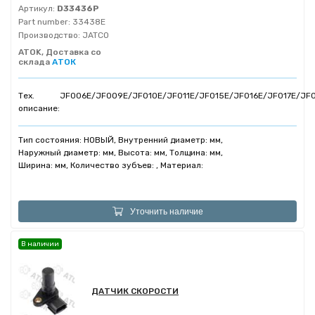
Артикул:
D33436P
Part number:
33438E
Производство:
JATCO
ATOK, Доставка со
склада
АТОК
Тех.
JF006E/JF009E/JF010E/JF011E/JF015E/JF016E/JF017E/JF
описание:
Тип состояния: НОВЫЙ, Внутренний диаметр: мм,
Наружный диаметр: мм, Высота: мм, Толщина: мм,
Ширина: мм, Количество зубъев: , Материал:
Уточнить наличие
В наличии
ДАТЧИК СКОРОСТИ