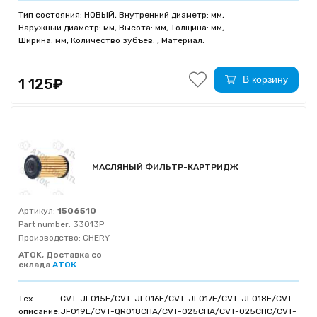
Тип состояния: НОВЫЙ, Внутренний диаметр: мм,
Наружный диаметр: мм, Высота: мм, Толщина: мм,
Ширина: мм, Количество зубъев: , Материал:
В корзину
1 125₽
МАСЛЯНЫЙ ФИЛЬТР-КАРТРИДЖ
Артикул:
1506510
Part number:
33013P
Производство:
CHERY
ATOK, Доставка со
склада
АТОК
Тех.
CVT-JF015E/CVT-JF016E/CVT-JF017E/CVT-JF018E/CVT-
описание:
JF019E/CVT-QR018CHA/CVT-025CHA/CVT-025CHC/CVT-