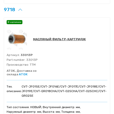
9718
В наличии
МАСЛЯНЫЙ ФИЛЬТР-КАРТРИДЖ
Артикул:
33013P
Part number:
33013P
Производство:
TTM
ATOK, Доставка со
склада
АТОК
Тех.
CVT-JF015E/CVT-JF016E/CVT-JF017E/CVT-JF018E/CVT-
описание:
JF019E/CVT-QR018CHA/CVT-025CHA/CVT-025CHC/CVT-
QR025E
Тип состояния: НОВЫЙ, Внутренний диаметр: мм,
Наружный диаметр: мм, Высота: мм, Толщина: мм,