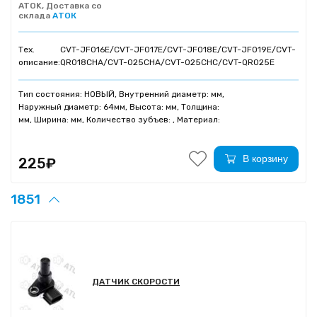
ATOK, Доставка со
склада
АТОК
Тех.
CVT-JF016E/CVT-JF017E/CVT-JF018E/CVT-JF019E/CVT-
описание:
QR018CHA/CVT-025CHA/CVT-025CHC/CVT-QR025E
Тип состояния: НОВЫЙ, Внутренний диаметр: мм,
Наружный диаметр: 64мм, Высота: мм, Толщина:
мм, Ширина: мм, Количество зубъев: , Материал:
В корзину
225₽
1851
ДАТЧИК СКОРОСТИ