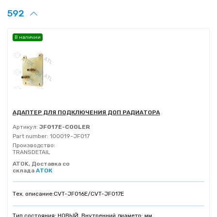
592
В наличии
АДАПТЕР ДЛЯ ПОДКЛЮЧЕНИЯ ДОП РАДИАТОРА
Артикул:
JF017E-COOLER
Part number:
100019-JF017
Производство:
TRANSDETAIL
ATOK, Доставка со
склада
АТОК
Тех. описание:
CVT-JF016E/CVT-JF017E
Тип состояния: НОВЫЙ, Внутренний диаметр: мм,