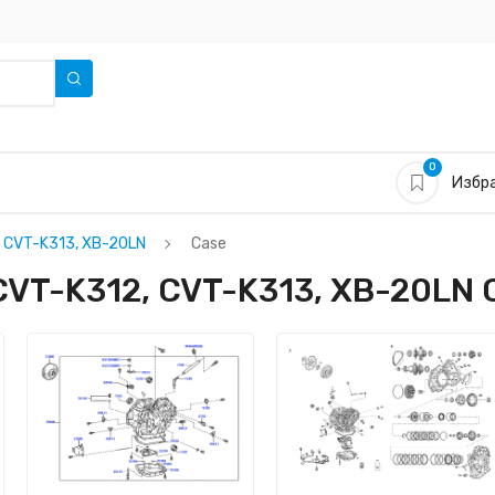
0
Избра
, CVT-K313, XB-20LN
Case
CVT-K312, CVT-K313, XB-20LN 