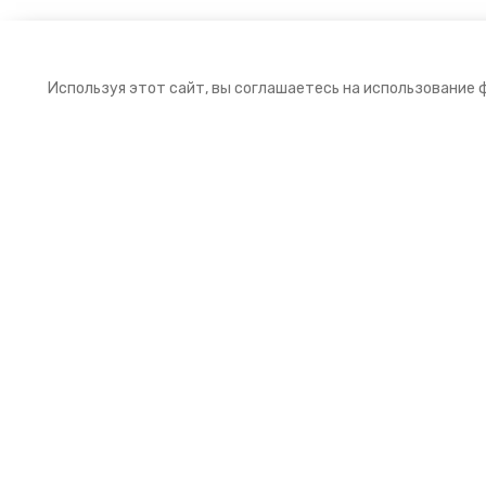
Используя этот сайт, вы соглашаетесь на использование 
Подписка на рассылку
Подпишитесь на нашу рассылку и получайт
первыми выгодные предложения