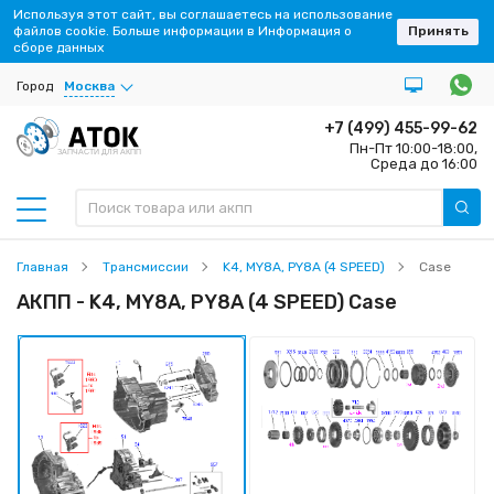
Используя этот сайт, вы соглашаетесь на использование
файлов cookie. Больше информации в Информация о
Принять
сборе данных
Город
Москва
+7 (499) 455-99-62
Пн-Пт 10:00-18:00,
ЗАПЧАСТИ ДЛЯ АКПП
Среда до 16:00
Главная
Трансмиссии
K4, MY8A, PY8A (4 SPEED)
Case
АКПП - K4, MY8A, PY8A (4 SPEED) Case