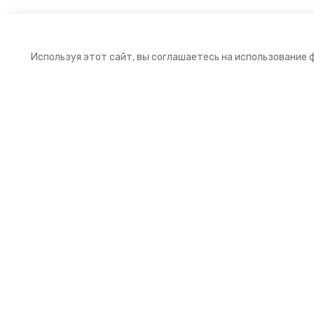
Используя этот сайт, вы соглашаетесь на использование 
Подписка на рассылку
Подпишитесь на нашу рассылку и получайт
первыми выгодные предложения