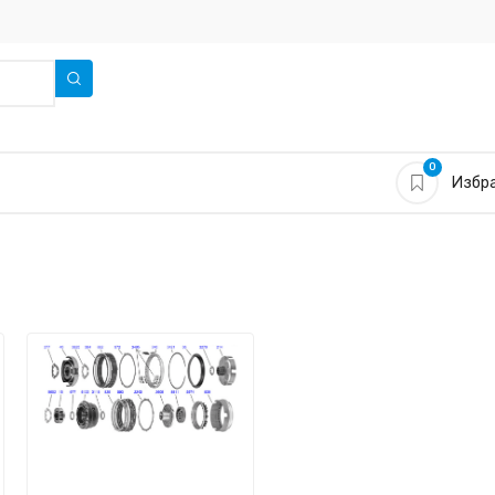
0
Избра