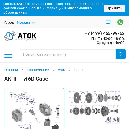
Используя этот сайт, вы соглашаетесь на использование
файлов cookie. Больше информации в Информация о
Принять
сборе данных
Город
Москва
+7 (499) 455-99-62
Пн-Пт 10:00-18:00,
ЗАПЧАСТИ ДЛЯ АКПП
Среда до 16:00
Главная
Трансмиссии
W6D
Case
АКПП - W6D Case