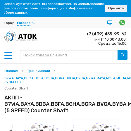
Используя этот сайт, вы соглашаетесь на использование
файлов cookie. Больше информации в Информация о
Принять
сборе данных
Город
Москва
+7 (499) 455-99-62
Пн-Пт 10:00-18:00,
ЗАПЧАСТИ ДЛЯ АКПП
Среда до 16:00
Главная
Трансмиссии
B7WA,BAYA,BDGA,BGFA,BGHA,BGRA,BVGA,BYBA,M7WA,MAYA,MGFA,MGHA,M
(5 SPEED)
Counter Shaft
АКПП -
B7WA,BAYA,BDGA,BGFA,BGHA,BGRA,BVGA,BYBA,
(5 SPEED) Counter Shaft