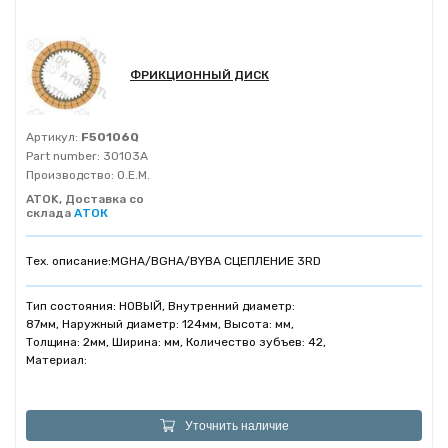
ФРИКЦИОННЫЙ ДИСК
Артикул:
F50106Q
Part number:
30103A
Производство:
O.E.M.
ATOK, Доставка со
склада
АТОК
Тех. описание:
MGHA/BGHA/BYBA СЦЕПЛЕНИЕ 3RD
Тип состояния: НОВЫЙ, Внутренний диаметр:
87мм, Наружный диаметр: 124мм, Высота: мм,
Толщина: 2мм, Ширина: мм, Количество зубъев: 42,
Материал:
Уточнить наличие