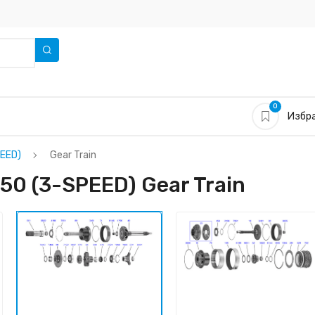
0
Избра
EED)
Gear Train
50 (3-SPEED) Gear Train