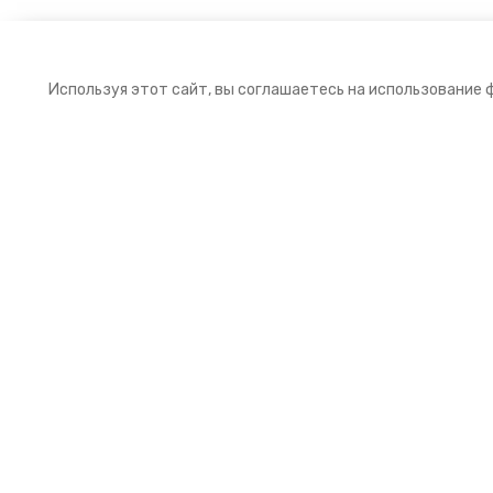
Используя этот сайт, вы соглашаетесь на использование 
Подписка на рассылку
Подпишитесь на нашу рассылку и получайт
первыми выгодные предложения