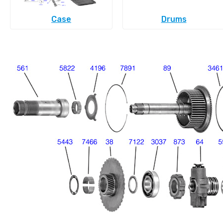
Case
Drums