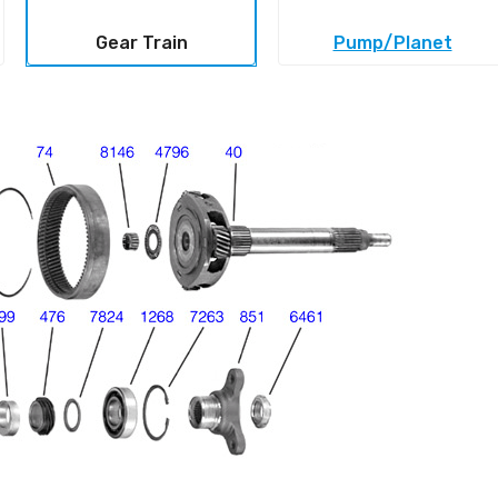
Gear Train
Pump/Planet