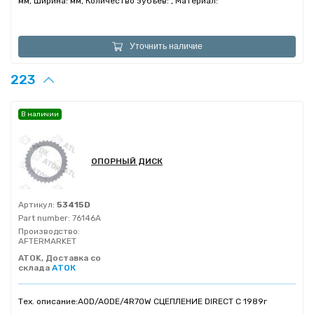
мм, Ширина: мм, Количество зубъев: , Материал:
Уточнить наличие
223
В наличии
ОПОРНЫЙ ДИСК
Артикул:
53415D
Part number:
76146A
Производство:
AFTERMARKET
ATOK, Доставка со
склада
АТОК
Тех. описание:
AOD/AODE/4R70W СЦЕПЛЕНИЕ DIRECT С 1989г