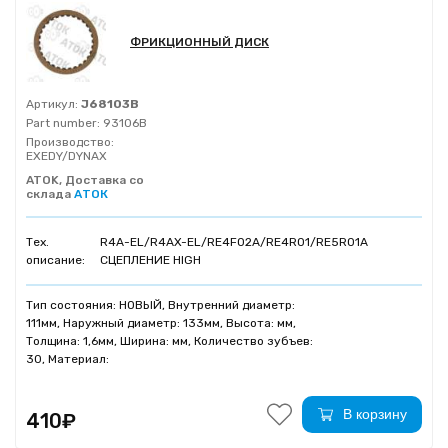
ФРИКЦИОННЫЙ ДИСК
Артикул:
J68103B
Part number:
93106B
Производство:
EXEDY/DYNAX
ATOK, Доставка со
склада
АТОК
Тех.
R4A-EL/R4AX-EL/RE4F02A/RE4R01/RE5R01A
описание:
СЦЕПЛЕНИЕ HIGH
Тип состояния: НОВЫЙ, Внутренний диаметр:
111мм, Наружный диаметр: 133мм, Высота: мм,
Толщина: 1,6мм, Ширина: мм, Количество зубъев:
30, Материал:
В корзину
410₽