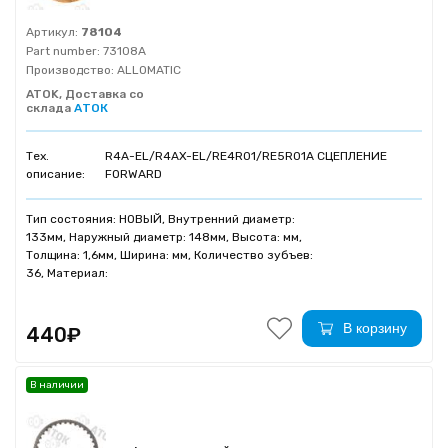
Артикул:
78104
Part number:
73108A
Производство:
ALLOMATIC
ATOK, Доставка со
склада
АТОК
Тех.
R4A-EL/R4AX-EL/RE4R01/RE5R01A СЦЕПЛЕНИЕ
описание:
FORWARD
Тип состояния: НОВЫЙ, Внутренний диаметр:
133мм, Наружный диаметр: 148мм, Высота: мм,
Толщина: 1,6мм, Ширина: мм, Количество зубъев:
36, Материал:
В корзину
440₽
В наличии