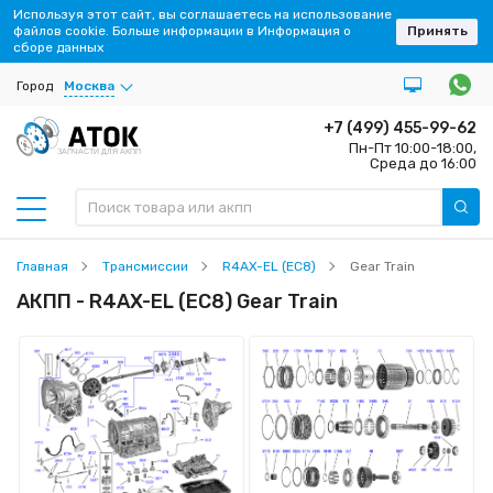
Используя этот сайт, вы соглашаетесь на использование
файлов cookie. Больше информации в Информация о
Принять
сборе данных
Город
Москва
+7 (499) 455-99-62
Пн-Пт 10:00-18:00,
ЗАПЧАСТИ ДЛЯ АКПП
Среда до 16:00
Главная
Трансмиссии
R4AX-EL (EC8)
Gear Train
АКПП - R4AX-EL (EC8) Gear Train