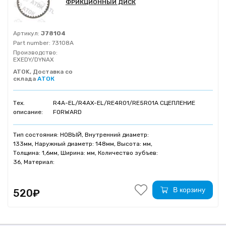
ФРИКЦИОННЫЙ ДИСК
Артикул:
J78104
Part number:
73108A
Производство:
EXEDY/DYNAX
ATOK, Доставка со
склада
АТОК
Тех.
R4A-EL/R4AX-EL/RE4R01/RE5R01A СЦЕПЛЕНИЕ
описание:
FORWARD
Тип состояния: НОВЫЙ, Внутренний диаметр:
133мм, Наружный диаметр: 148мм, Высота: мм,
Толщина: 1,6мм, Ширина: мм, Количество зубъев:
36, Материал:
В корзину
520₽