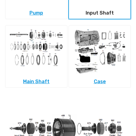
Pump
Input Shaft
Main Shaft
Case