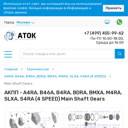
Используя этот сайт, вы соглашаетесь на использование
файлов cookie. Больше информации в Информация о
Принять
сборе данных
Город
Москва
+7 (499) 455-99-62
Пн-Пт 10:00-18:00,
ЗАПЧАСТИ ДЛЯ АКПП
Среда до 16:00
Главная
Трансмиссии
A4RA, B46A, B4RA, BDRA, BMXA, M4RA, SLXA, S4RA (4 SPEED)
Main Shaft Gears
АКПП - A4RA, B46A, B4RA, BDRA, BMXA, M4RA,
SLXA, S4RA (4 SPEED) Main Shaft Gears