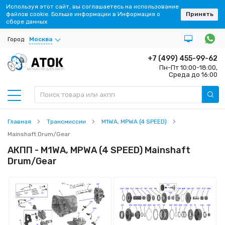
Используя этот сайт, вы соглашаетесь на использование
файлов cookie. Больше информации в Информация о
Принять
сборе данных
Город
Москва
+7 (499) 455-99-62
Пн-Пт 10:00-18:00,
ЗАПЧАСТИ ДЛЯ АКПП
Среда до 16:00
Главная
Трансмиссии
M1WA, MPWA (4 SPEED)
Mainshaft Drum/Gear
АКПП - M1WA, MPWA (4 SPEED) Mainshaft
Drum/Gear