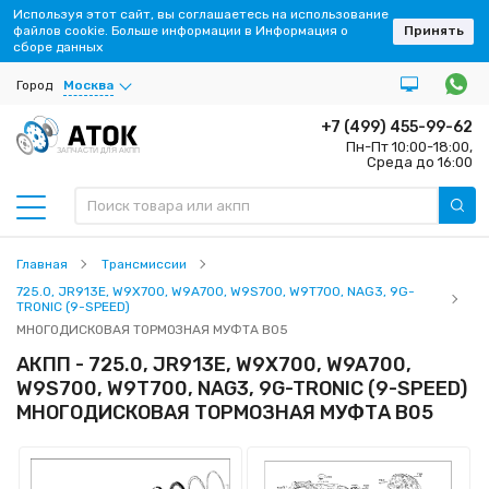
Используя этот сайт, вы соглашаетесь на использование
файлов cookie. Больше информации в Информация о
Принять
сборе данных
Город
Москва
+7 (499) 455-99-62
Пн-Пт 10:00-18:00,
ЗАПЧАСТИ ДЛЯ АКПП
Среда до 16:00
Главная
Трансмиссии
725.0, JR913E, W9X700, W9A700, W9S700, W9T700, NAG3, 9G-
TRONIC (9-SPEED)
МНОГОДИСКОВАЯ ТОРМОЗНАЯ МУФТА B05
АКПП - 725.0, JR913E, W9X700, W9A700,
W9S700, W9T700, NAG3, 9G-TRONIC (9-SPEED)
МНОГОДИСКОВАЯ ТОРМОЗНАЯ МУФТА B05