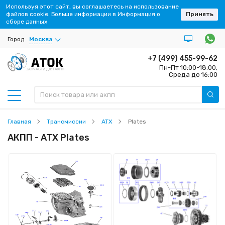
Используя этот сайт, вы соглашаетесь на использование
файлов cookie. Больше информации в Информация о
Принять
сборе данных
Город
Москва
+7 (499) 455-99-62
Пн-Пт 10:00-18:00,
ЗАПЧАСТИ ДЛЯ АКПП
Среда до 16:00
Главная
Трансмиссии
ATX
Plates
АКПП - ATX Plates