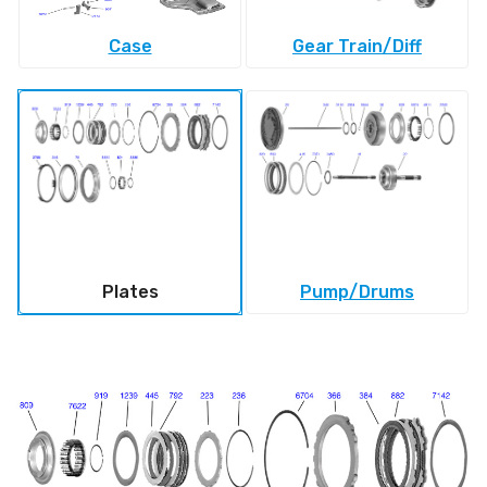
Case
Gear Train/Diff
Plates
Pump/Drums