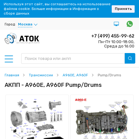
Используя этот сайт, вы соглашаетесь на использование
файлов cookie. Больше информации в Информация о
Принять
сборе данных
Город
Москва
+7 (499) 455-99-62
Пн-Пт 10:00-18:00,
ЗАПЧАСТИ ДЛЯ АКПП
Среда до 16:00
Главная
Трансмиссии
A960E, A960F
Pump/Drums
АКПП - A960E, A960F Pump/Drums