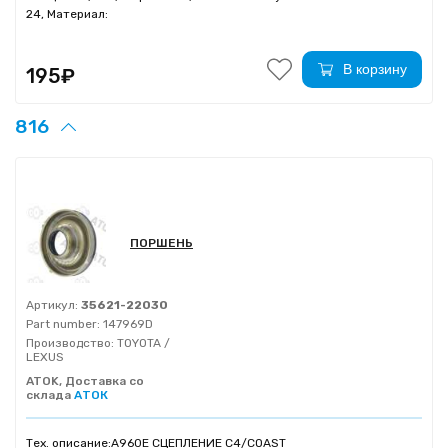
24, Материал:
В корзину
195₽
816
ПОРШЕНЬ
Артикул:
35621-22030
Part number:
147969D
Производство:
TOYOTA /
LEXUS
ATOK, Доставка со
склада
АТОК
Тех. описание:
A960E СЦЕПЛЕНИЕ C4/COAST