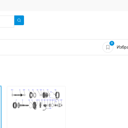
0
Избра