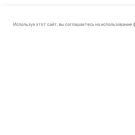
Используя этот сайт, вы соглашаетесь на использование 
Подписка на рассылку
Подпишитесь на нашу рассылку и получайт
первыми выгодные предложения