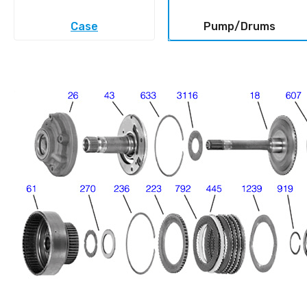
Case
Pump/Drums