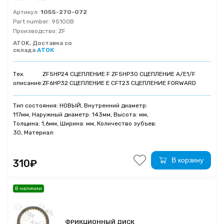
Артикул:
1055-270-072
Part number:
95100B
Производство:
ZF
ATOK, Доставка со
склада
АТОК
Тех.
ZF5HP24 СЦЕПЛЕНИЕ F ZF5HP30 СЦЕПЛЕНИЕ A/E1/F
описание:
ZF6HP32 СЦЕПЛЕНИЕ Е CFT23 СЦЕПЛЕНИЕ FORWARD
Тип состояния: НОВЫЙ, Внутренний диаметр:
117мм, Наружный диаметр: 143мм, Высота: мм,
Толщина: 1,6мм, Ширина: мм, Количество зубъев:
30, Материал:
В корзину
310₽
В наличии
ФРИКЦИОННЫЙ ДИСК