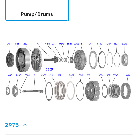
Pump/Drums
2973