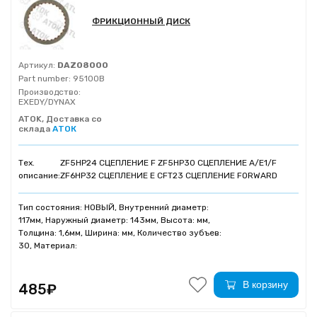
ФРИКЦИОННЫЙ ДИСК
Артикул:
DAZ08000
Part number:
95100B
Производство:
EXEDY/DYNAX
ATOK, Доставка со
склада
АТОК
Тех.
ZF5HP24 СЦЕПЛЕНИЕ F ZF5HP30 СЦЕПЛЕНИЕ A/E1/F
описание:
ZF6HP32 СЦЕПЛЕНИЕ Е CFT23 СЦЕПЛЕНИЕ FORWARD
Тип состояния: НОВЫЙ, Внутренний диаметр:
117мм, Наружный диаметр: 143мм, Высота: мм,
Толщина: 1,6мм, Ширина: мм, Количество зубъев:
30, Материал:
В корзину
485₽