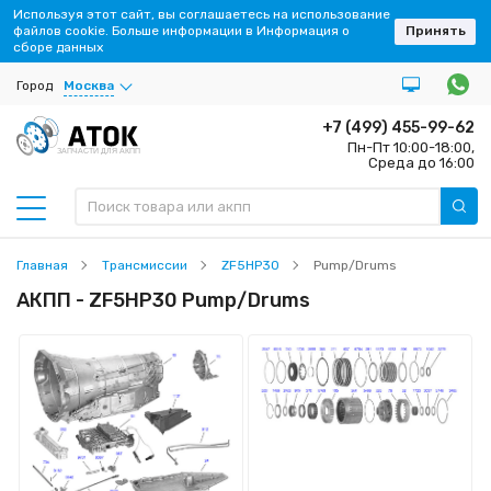
Используя этот сайт, вы соглашаетесь на использование
файлов cookie. Больше информации в Информация о
Принять
сборе данных
Город
Москва
+7 (499) 455-99-62
Пн-Пт 10:00-18:00,
ЗАПЧАСТИ ДЛЯ АКПП
Среда до 16:00
Главная
Трансмиссии
ZF5HP30
Pump/Drums
АКПП - ZF5HP30 Pump/Drums