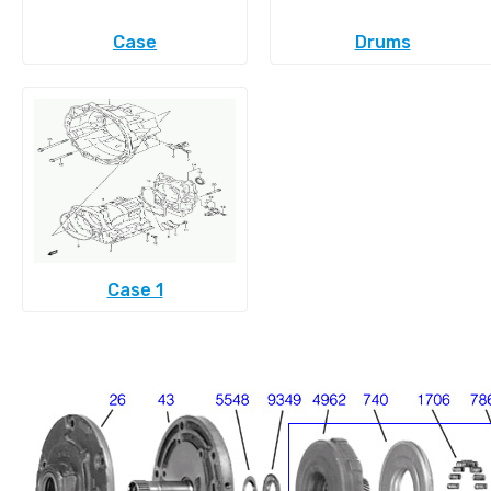
Case
Drums
Case 1