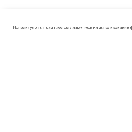
Используя этот сайт, вы соглашаетесь на использование 
Подписка на рассылку
Подпишитесь на нашу рассылку и получайт
первыми выгодные предложения