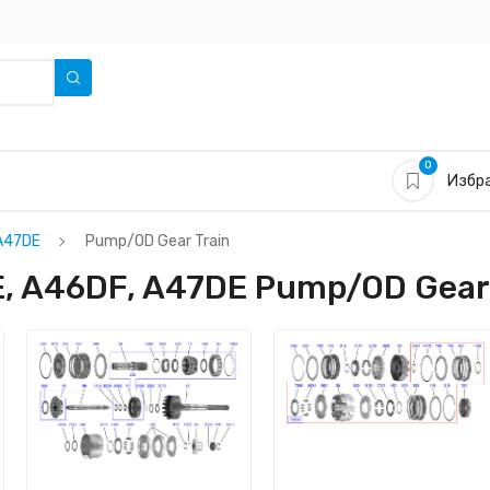
0
Избра
 A47DE
Pump/OD Gear Train
, A46DF, A47DE Pump/OD Gear 