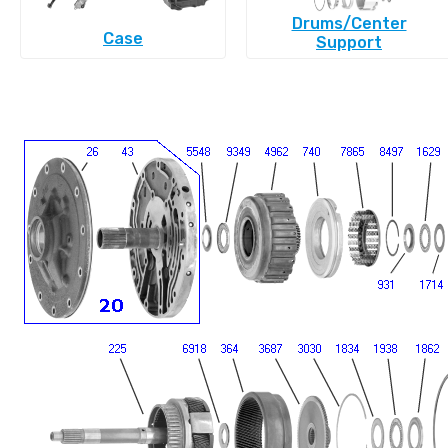
Drums/Center
Case
Support