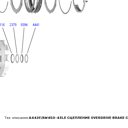
Тех. описание:
A442F/AW450-43LE СЦЕПЛЕНИЕ OVERDRIVE BRAKE C