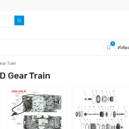
0
Избра
ar Train
 Gear Train