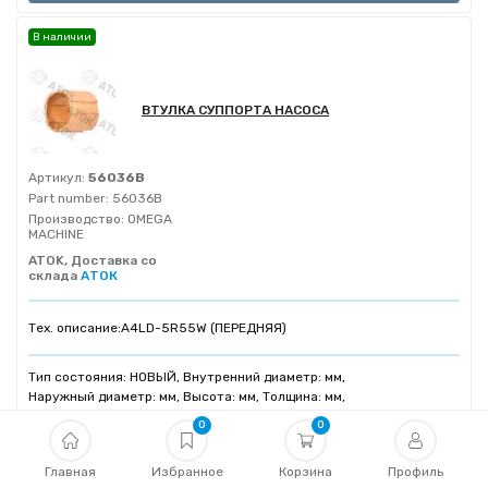
В наличии
ВТУЛКА СУППОРТА НАСОСА
Артикул:
56036B
Part number:
56036B
Производство:
OMEGA
MACHINE
ATOK, Доставка со
склада
АТОК
Тех. описание:
A4LD-5R55W (ПЕРЕДНЯЯ)
Тип состояния: НОВЫЙ, Внутренний диаметр: мм,
Наружный диаметр: мм, Высота: мм, Толщина: мм,
Ширина: мм, Количество зубъев: , Материал:
0
0
Главная
Избранное
Корзина
Профиль
В корзину
1 780₽