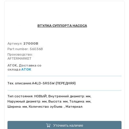
ВТУЛКА СУППОРТА НАСОСА
Артикул:
27000B
Part number:
56036B
Производство:
AFTERMARKET
ATOK, Доставка со
склада
АТОК
Тех. описание:
A4LD-5R55W (ПЕРЕДНЯЯ)
Тип состояния: НОВЫЙ, Внутренний диаметр: мм,
Наружный диаметр: мм, Высота: мм, Толщина: мм,
Ширина: мм, Количество зубъев: , Материал:
Уточнить наличие