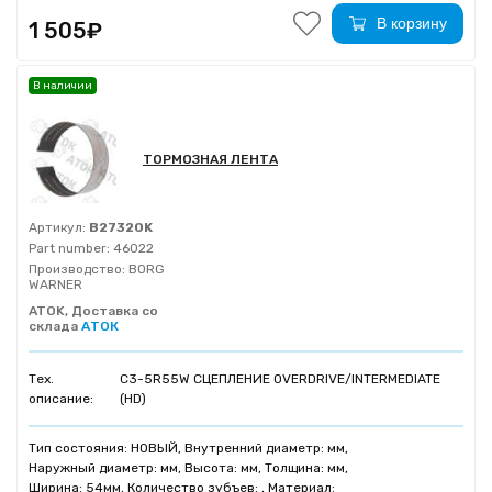
В корзину
1 505₽
В наличии
ТОРМОЗНАЯ ЛЕНТА
Артикул:
B27320K
Part number:
46022
Производство:
BORG
WARNER
ATOK, Доставка со
склада
АТОК
Тех.
C3-5R55W СЦЕПЛЕНИЕ OVERDRIVE/INTERMEDIATE
описание:
(HD)
Тип состояния: НОВЫЙ, Внутренний диаметр: мм,
Наружный диаметр: мм, Высота: мм, Толщина: мм,
Ширина: 54мм, Количество зубъев: , Материал: