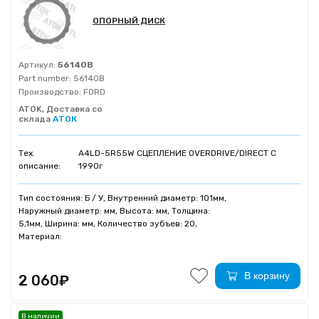
ОПОРНЫЙ ДИСК
Артикул:
56140B
Part number:
56140B
Производство:
FORD
ATOK, Доставка со
склада
АТОК
Тех.
A4LD-5R55W СЦЕПЛЕНИЕ OVERDRIVE/DIRECT C
описание:
1990г
Тип состояния: Б / У, Внутренний диаметр: 101мм,
Наружный диаметр: мм, Высота: мм, Толщина:
5,1мм, Ширина: мм, Количество зубъев: 20,
Материал:
В корзину
2 060₽
В наличии