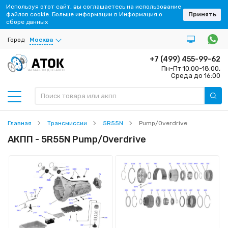
Используя этот сайт, вы соглашаетесь на использование
файлов cookie. Больше информации в Информация о
Принять
сборе данных
Город
Москва
+7 (499) 455-99-62
Пн-Пт 10:00-18:00,
ЗАПЧАСТИ ДЛЯ АКПП
Среда до 16:00
Главная
Трансмиссии
5R55N
Pump/Overdrive
АКПП - 5R55N Pump/Overdrive