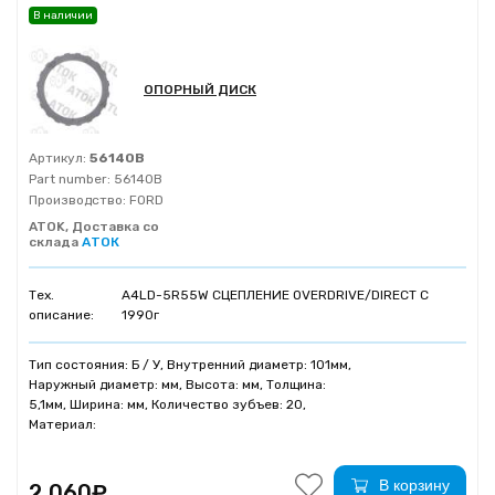
В наличии
ОПОРНЫЙ ДИСК
Артикул:
56140B
Part number:
56140B
Производство:
FORD
ATOK, Доставка со
склада
АТОК
Тех.
A4LD-5R55W СЦЕПЛЕНИЕ OVERDRIVE/DIRECT C
описание:
1990г
Тип состояния: Б / У, Внутренний диаметр: 101мм,
Наружный диаметр: мм, Высота: мм, Толщина:
5,1мм, Ширина: мм, Количество зубъев: 20,
Материал:
В корзину
2 060₽