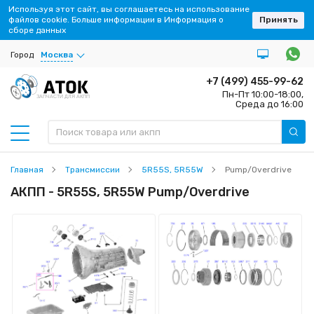
Используя этот сайт, вы соглашаетесь на использование
файлов cookie. Больше информации в Информация о
Принять
сборе данных
Город
Москва
+7 (499) 455-99-62
Пн-Пт 10:00-18:00,
ЗАПЧАСТИ ДЛЯ АКПП
Среда до 16:00
Главная
Трансмиссии
5R55S, 5R55W
Pump/Overdrive
АКПП - 5R55S, 5R55W Pump/Overdrive