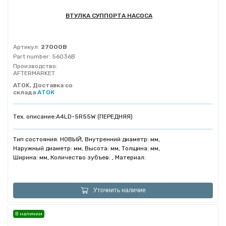
ВТУЛКА СУППОРТА НАСОСА
Артикул:
27000B
Part number:
56036B
Производство:
AFTERMARKET
ATOK, Доставка со
склада
АТОК
Тех. описание:
A4LD-5R55W (ПЕРЕДНЯЯ)
Тип состояния: НОВЫЙ, Внутренний диаметр: мм,
Наружный диаметр: мм, Высота: мм, Толщина: мм,
Ширина: мм, Количество зубъев: , Материал:
Уточнить наличие
В наличии