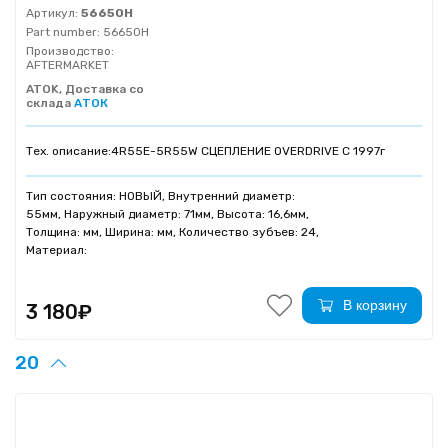
Артикул:
56650H
Part number:
56650H
Производство:
AFTERMARKET
ATOK, Доставка со
склада
АТОК
Тех. описание:
4R55E-5R55W СЦЕПЛЕНИЕ OVERDRIVE C 1997г
Тип состояния: НОВЫЙ, Внутренний диаметр:
55мм, Наружный диаметр: 71мм, Высота: 16,6мм,
Толщина: мм, Ширина: мм, Количество зубъев: 24,
Материал:
В корзину
3 180₽
20