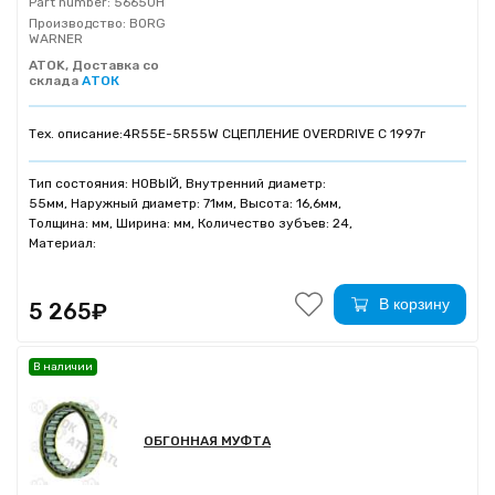
Part number:
56650H
Производство:
BORG
WARNER
ATOK, Доставка со
склада
АТОК
Тех. описание:
4R55E-5R55W СЦЕПЛЕНИЕ OVERDRIVE C 1997г
Тип состояния: НОВЫЙ, Внутренний диаметр:
55мм, Наружный диаметр: 71мм, Высота: 16,6мм,
Толщина: мм, Ширина: мм, Количество зубъев: 24,
Материал:
В корзину
5 265₽
В наличии
ОБГОННАЯ МУФТА