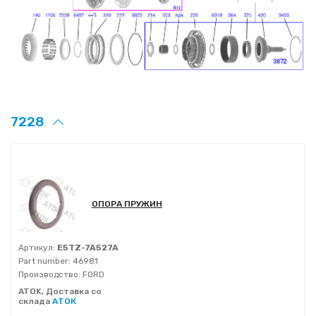
7228
ОПОРА ПРУЖИН
Артикул:
E5TZ-7A527A
Part number:
46981
Производство:
FORD
ATOK, Доставка со
склада
АТОК