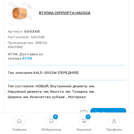
ВТУЛКА СУППОРТА НАСОСА
Артикул:
56036B
Part number:
56036B
Производство:
OMEGA
MACHINE
ATOK, Доставка со
склада
АТОК
Тех. описание:
A4LD-5R55W (ПЕРЕДНЯЯ)
Тип состояния: НОВЫЙ, Внутренний диаметр: мм,
Наружный диаметр: мм, Высота: мм, Толщина: мм,
Ширина: мм, Количество зубъев: , Материал:
В корзину
1 780₽
0
0
420
Главная
Избранное
Корзина
Профиль