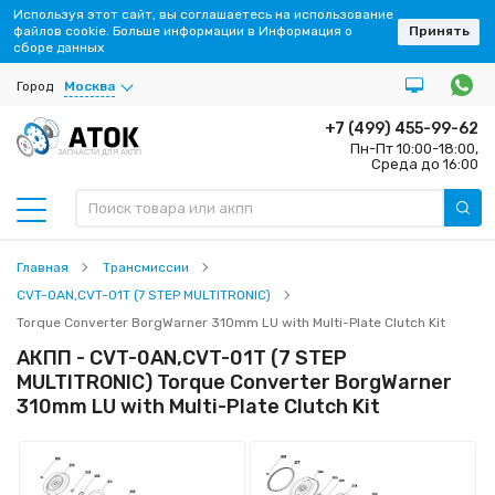
Используя этот сайт, вы соглашаетесь на использование
файлов cookie. Больше информации в Информация о
Принять
сборе данных
Город
Москва
+7 (499) 455-99-62
Пн-Пт 10:00-18:00,
ЗАПЧАСТИ ДЛЯ АКПП
Среда до 16:00
Главная
Трансмиссии
CVT-0AN,CVT-01T (7 STEP MULTITRONIC)
Torque Converter BorgWarner 310mm LU with Multi-Plate Clutch Kit
АКПП - CVT-0AN,CVT-01T (7 STEP
MULTITRONIC) Torque Converter BorgWarner
310mm LU with Multi-Plate Clutch Kit