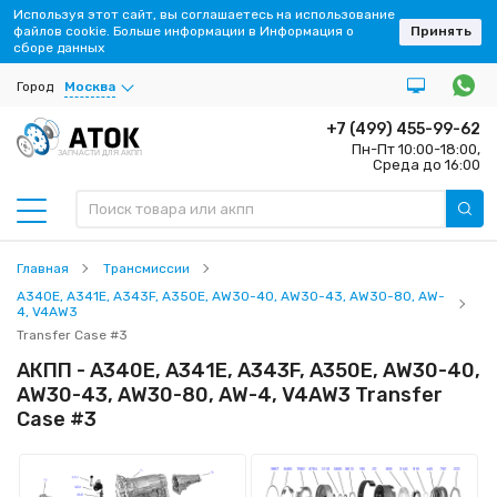
Используя этот сайт, вы соглашаетесь на использование
файлов cookie. Больше информации в Информация о
Принять
сборе данных
Город
Москва
+7 (499) 455-99-62
Пн-Пт 10:00-18:00,
ЗАПЧАСТИ ДЛЯ АКПП
Среда до 16:00
Главная
Трансмиссии
A340E, A341E, A343F, A350E, AW30-40, AW30-43, AW30-80, AW-
4, V4AW3
Transfer Case #3
АКПП - A340E, A341E, A343F, A350E, AW30-40,
AW30-43, AW30-80, AW-4, V4AW3 Transfer
Case #3