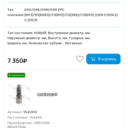
Тех.
09G/09K/09M/09D EPC
описание:
(N93)/B1(N283)/C1(N92)/C2(282)/C3(N90) (GEN.1/GEN.2)
C 2003г
Тип состояния: НОВЫЙ, Внутренний диаметр: мм,
Наружный диаметр: мм, Высота: мм, Толщина: мм,
Ширина: мм, Количество зубъев: , Материал:
В корзину
7 350₽
В наличии
СОЛЕНОИД
Артикул:
15428G
Part number:
15428A
Производство:
LINESOON
INDUSTRIAL