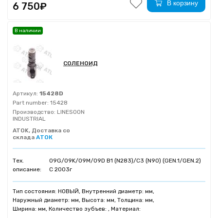
В корзину
6 750₽
В наличии
СОЛЕНОИД
Артикул:
15428D
Part number:
15428
Производство:
LINESOON
INDUSTRIAL
ATOK, Доставка со
склада
АТОК
Тех.
09G/09K/09M/09D B1 (N283)/C3 (N90) (GEN.1/GEN.2)
описание:
C 2003г
Тип состояния: НОВЫЙ, Внутренний диаметр: мм,
Наружный диаметр: мм, Высота: мм, Толщина: мм,
Ширина: мм, Количество зубъев: , Материал: