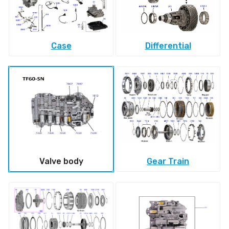
Case
Differential
Valve body
Gear Train