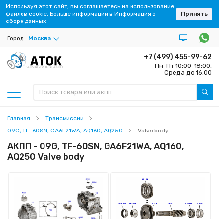
Используя этот сайт, вы соглашаетесь на использование
файлов cookie. Больше информации в Информация о
Принять
сборе данных
Город
Москва
+7 (499) 455-99-62
Пн-Пт 10:00-18:00,
ЗАПЧАСТИ ДЛЯ АКПП
Среда до 16:00
Главная
Трансмиссии
09G, TF-60SN, GA6F21WA, AQ160, AQ250
Valve body
АКПП - 09G, TF-60SN, GA6F21WA, AQ160,
AQ250 Valve body