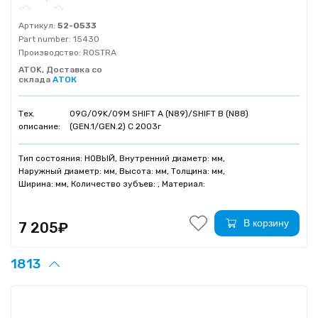
Артикул:
52-0533
Part number:
15430
Производство:
ROSTRA
ATOK, Доставка со
склада
АТОК
Тех.
09G/09K/09M SHIFT A (N89)/SHIFT B (N88)
описание:
(GEN.1/GEN.2) C 2003г
Тип состояния: НОВЫЙ, Внутренний диаметр: мм,
Наружный диаметр: мм, Высота: мм, Толщина: мм,
Ширина: мм, Количество зубъев: , Материал:
В корзину
7 205₽
1813