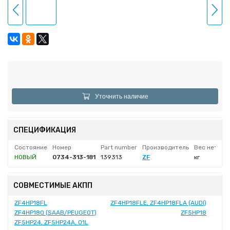
Уточнить наличие
СПЕЦИФИКАЦИЯ
Состояние
Номер
Part number
Производитель
Вес нетто
НОВЫЙ
0734-313-181
139313
ZF
кг
СОВМЕСТИМЫЕ АКПП
ZF4HP18FL
ZF4HP18FLE, ZF4HP18FLA (AUDI)
ZF4HP18Q (SAAB/PEUGEOT)
ZF5HP18
ZF5HP24, ZF5HP24A, 01L