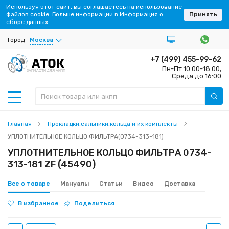
Используя этот сайт, вы соглашаетесь на использование
файлов cookie. Больше информации в Информация о
Принять
сборе данных
Город
Москва
+7 (499) 455-99-62
Пн-Пт 10:00-18:00,
ЗАПЧАСТИ ДЛЯ АКПП
Среда до 16:00
Главная
Прокладки,сальники,кольца и их комплекты
УПЛОТНИТЕЛЬНОЕ КОЛЬЦО ФИЛЬТРА(0734-313-181)
УПЛОТНИТЕЛЬНОЕ КОЛЬЦО ФИЛЬТРА 0734-
313-181 ZF (45490)
Все о товаре
Мануалы
Статьи
Видео
Доставка
В избранное
Поделиться