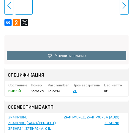
Уточнить наличие
СПЕЦИФИКАЦИЯ
Состояние
Номер
Part number
Производитель
Вес нетто
НОВЫЙ
139379
139313
ZF
кг
СОВМЕСТИМЫЕ АКПП
ZF4HP18FL
ZF4HP18FLE, ZF4HP18FLA (AUDI)
ZF4HP18Q (SAAB/PEUGEOT)
ZF5HP18
ZF5HP24, ZF5HP24A, 01L