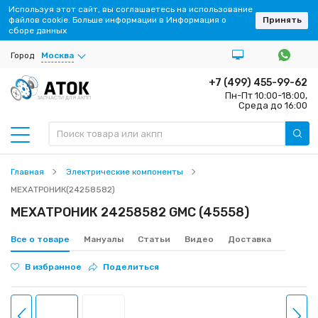
Используя этот сайт, вы соглашаетесь на использование
файлов cookie. Больше информации в Информация о
Принять
сборе данных
Город
Москва
+7 (499) 455-99-62
Пн-Пт 10:00-18:00,
ЗАПЧАСТИ ДЛЯ АКПП
Среда до 16:00
Главная
Электрические компоненты
МЕХАТРОНИК(24258582)
МЕХАТРОНИК 24258582 GMC (45558)
Все о товаре
Мануалы
Статьи
Видео
Доставка
В избранное
Поделиться