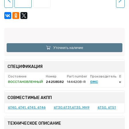
Уточнить наличие
СПЕЦИФИКАЦИЯ
Состояние
Номер
Part number
Производитель
Вес н
ВОССТАНОВЛЕННЫЙ
24258582
144420B-R
GMC
кг
СОВМЕСТИМЫЕ АКПП
6T40, 6T41, 6T45, 6T46
6T30,6T31,6T35, MH9
6T50, 6T51
ТЕХНИЧЕСКОЕ ОПИСАНИЕ