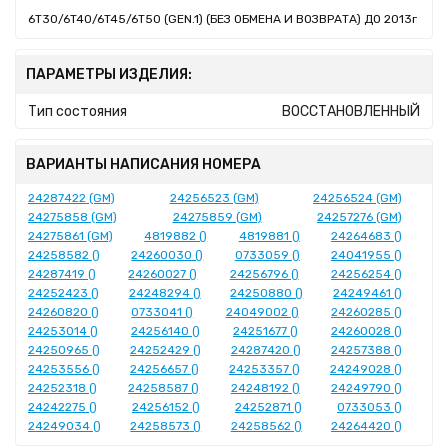
6T30/6T40/6T45/6T50 (GEN.1) (БЕЗ ОБМЕНА И ВОЗВРАТА) ДО 2013г
ПАРАМЕТРЫ ИЗДЕЛИЯ:
Тип состояния
ВОССТАНОВЛЕННЫЙ
ВАРИАНТЫ НАПИСАНИЯ НОМЕРА
24287422 (GM)
24256523 (GM)
24256524 (GM)
24275858 (GM)
24275859 (GM)
24257276 (GM)
24275861 (GM)
4819882 ()
4819881 ()
24264683 ()
24258582 ()
24260030 ()
0733059 ()
24041955 ()
24287419 ()
24260027 ()
24256796 ()
24256254 ()
24252423 ()
24248294 ()
24250880 ()
24249461 ()
24260820 ()
0733041 ()
24049002 ()
24260285 ()
24253014 ()
24256140 ()
24251677 ()
24260028 ()
24250965 ()
24252429 ()
24287420 ()
24257388 ()
24253556 ()
24256657 ()
24253357 ()
24249028 ()
24252318 ()
24258587 ()
24248192 ()
24249790 ()
24242275 ()
24256152 ()
24252871 ()
0733053 ()
24249034 ()
24258573 ()
24258562 ()
24264420 ()