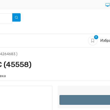
0
Избра
4264683 )
 (45558)
вка