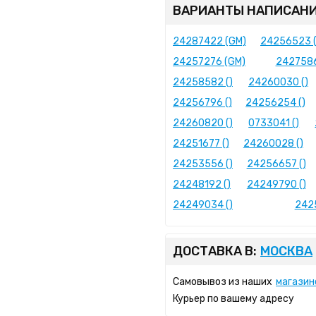
ВАРИАНТЫ НАПИСАНИ
24287422 (GM)
24256523 
24257276 (GM)
2427586
24258582 ()
24260030 ()
24256796 ()
24256254 ()
24260820 ()
0733041 ()
24251677 ()
24260028 ()
24253556 ()
24256657 ()
24248192 ()
24249790 ()
24249034 ()
242
ДОСТАВКА В:
МОСКВА
Самовывоз из наших
магазин
Курьер по вашему адресу