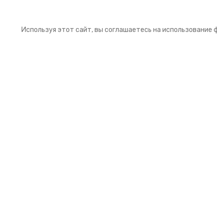
Используя этот сайт, вы соглашаетесь на использование 
Подписка на рассылку
Подпишитесь на нашу рассылку и получайт
первыми выгодные предложения