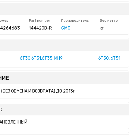
омер
Part number
Производитель
Вес нетто
24264683
144420B-R
GMC
кг
6T30,6T31,6T35, MH9
6T50, 6T51
НИЕ
 (БЕЗ ОБМЕНА И ВОЗВРАТА) ДО 2013г
:
АНОВЛЕННЫЙ