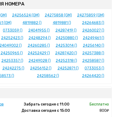
Я НОМЕРА
(GM)
24256524 (GM)
24275858 (GM)
24275859 (GM)
1 (GM)
4819882 ()
4819881 ()
24264683 ()
0733059 ()
24041955 ()
24287419 ()
24260027 ()
24252423 ()
24248294 ()
24250880 ()
24249461 ()
24049002 ()
24260285 ()
24253014 ()
24256140 ()
24250965 ()
24252429 ()
24287420 ()
24257388 ()
24253357 ()
24249028 ()
24252318 ()
24258587 ()
24242275 ()
24256152 ()
24252871 ()
0733053 ()
58573 ()
24258562 ()
24264420 ()
ов
Забрать сегодня с 11:00
Бесплатно
Доставка сегодня с 15:00
800₽