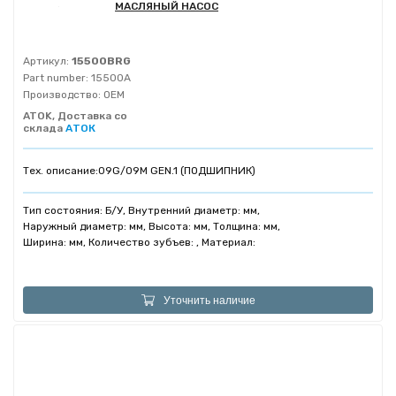
МАСЛЯНЫЙ НАСОС
Артикул:
15500BRG
Part number:
15500A
Производство:
OEM
ATOK, Доставка со
склада
АТОК
Тех. описание:
09G/09M GEN.1 (ПОДШИПНИК)
Тип состояния: Б/У, Внутренний диаметр: мм,
Наружный диаметр: мм, Высота: мм, Толщина: мм,
Ширина: мм, Количество зубъев: , Материал:
Уточнить наличие