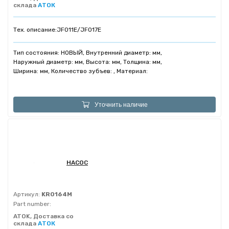
склада
АТОК
Тех. описание:
JF011E/JF017E
Тип состояния: НОВЫЙ, Внутренний диаметр: мм,
Наружный диаметр: мм, Высота: мм, Толщина: мм,
Ширина: мм, Количество зубъев: , Материал:
Уточнить наличие
НАСОС
Артикул:
KR0164M
Part number:
ATOK, Доставка со
склада
АТОК