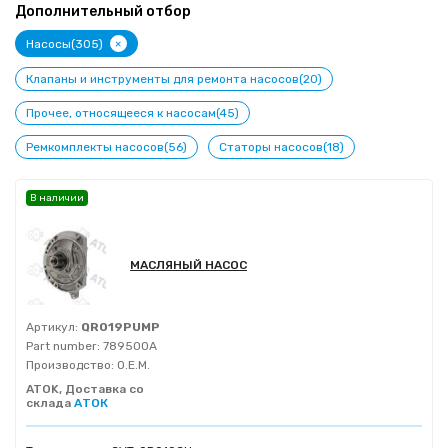
Дополнительный отбор
+
Насосы(305)
Клапаны и инструменты для ремонта насосов(20)
Прочее, относящееся к насосам(45)
Ремкомплекты насосов(56)
Статоры насосов(18)
В наличии
МАСЛЯНЫЙ НАСОС
Артикул:
QR019PUMP
Part number:
789500A
Производство:
O.E.M.
ATOK, Доставка со
склада
АТОК