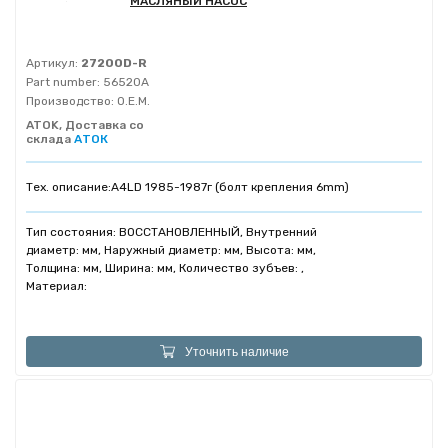
МАСЛЯНЫЙ НАСОС
Артикул:
27200D-R
Part number:
56520A
Производство:
O.E.M.
ATOK, Доставка со
склада
АТОК
Тех. описание:
A4LD 1985-1987г (болт крепления 6mm)
Тип состояния: ВОССТАНОВЛЕННЫЙ, Внутренний
диаметр: мм, Наружный диаметр: мм, Высота: мм,
Толщина: мм, Ширина: мм, Количество зубъев: ,
Материал:
Уточнить наличие