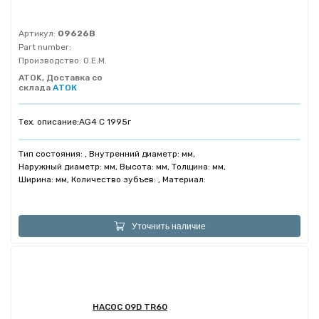
Артикул:
09626B
Part number:
Производство:
O.E.M.
ATOK, Доставка со
склада
АТОК
Тех. описание:
AG4 C 1995г
Тип состояния: , Внутренний диаметр: мм,
Наружный диаметр: мм, Высота: мм, Толщина: мм,
Ширина: мм, Количество зубъев: , Материал:
Уточнить наличие
НАСОС 09D TR60