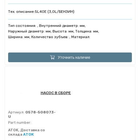
Тех. описание:
5L40E (3,0L/БЕНЗИН)
Тип состояния: , Внутренний диаметр: мм,
Наружный диаметр: мм, Высота: мм, Толщина: мм,
Ширина: мм, Количество зубъев: , Материал:
Уточнить наличие
НАСОС В СБОРЕ
Артикул:
0578-508073-
U
Part number:
ATOK, Доставка со
склада
АТОК