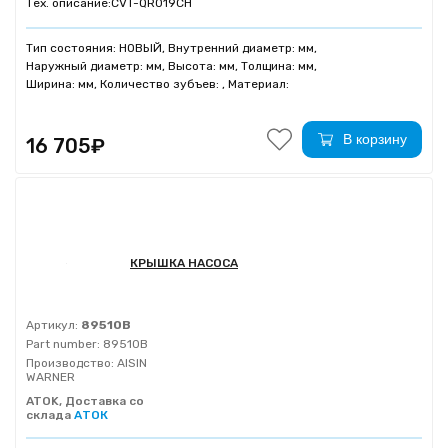
Тех. описание:
CVT-QR019CH
Тип состояния: НОВЫЙ, Внутренний диаметр: мм,
Наружный диаметр: мм, Высота: мм, Толщина: мм,
Ширина: мм, Количество зубъев: , Материал:
В корзину
16 705₽
КРЫШКА НАСОСА
Артикул:
89510B
Part number:
89510B
Производство:
AISIN
WARNER
ATOK, Доставка со
склада
АТОК