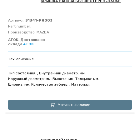
КРЫШКА НАСОСА БЕЗ ШЕСТЕРЕН JF506E
Артикул:
31341-PR003
Part number:
Производство:
MAZDA
ATOK, Доставка со
склада
АТОК
Тех. описание:
Тип состояния: , Внутренний диаметр: мм,
Наружный диаметр: мм, Высота: мм, Толщина: мм,
Ширина: мм, Количество зубъев: , Материал:
Уточнить наличие