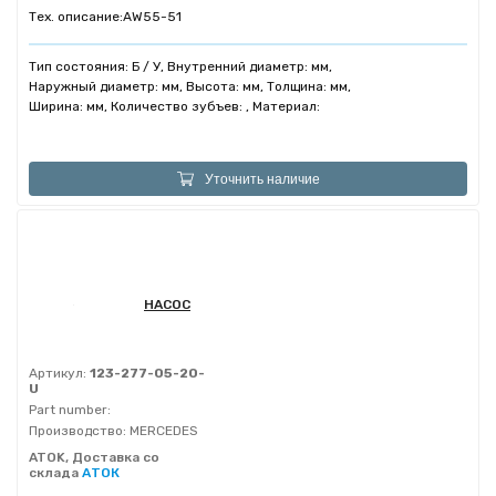
Тех. описание:
AW55-51
Тип состояния: Б / У, Внутренний диаметр: мм,
Наружный диаметр: мм, Высота: мм, Толщина: мм,
Ширина: мм, Количество зубъев: , Материал:
Уточнить наличие
НАСОС
Артикул:
123-277-05-20-
U
Part number:
Производство:
MERCEDES
ATOK, Доставка со
склада
АТОК