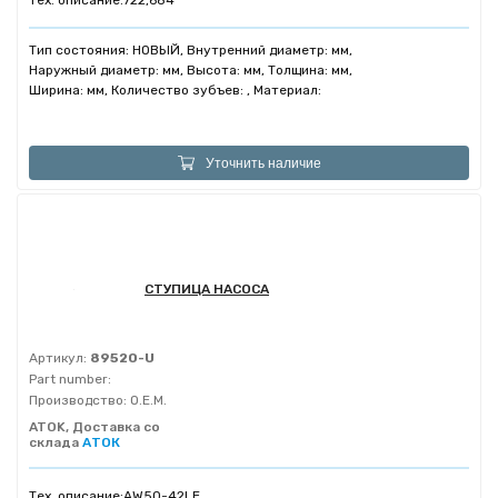
Тех. описание:
722,684
Тип состояния: НОВЫЙ, Внутренний диаметр: мм,
Наружный диаметр: мм, Высота: мм, Толщина: мм,
Ширина: мм, Количество зубъев: , Материал:
Уточнить наличие
СТУПИЦА НАСОСА
Артикул:
89520-U
Part number:
Производство:
O.E.M.
ATOK, Доставка со
склада
АТОК
Тех. описание:
AW50-42LE