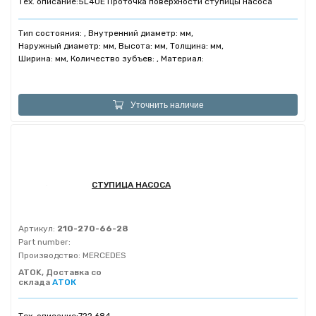
Тех. описание:
5L40E Проточка поверхности ступицы насоса
Тип состояния: , Внутренний диаметр: мм,
Наружный диаметр: мм, Высота: мм, Толщина: мм,
Ширина: мм, Количество зубъев: , Материал:
Уточнить наличие
СТУПИЦА НАСОСА
Артикул:
210-270-66-28
Part number:
Производство:
MERCEDES
ATOK, Доставка со
склада
АТОК