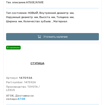
Тех. описание:
A750E/A761E
Тип состояния: НОВЫЙ, Внутренний диаметр: мм,
Наружный диаметр: мм, Высота: мм, Толщина: мм,
Ширина: мм, Количество зубъев: , Материал:
Уточнить наличие
В наличии
СТУПИЦА
Артикул:
147592A
Part number:
147592A
Производство:
TOYOTA /
LEXUS
ATOK, Доставка со
склада
АТОК