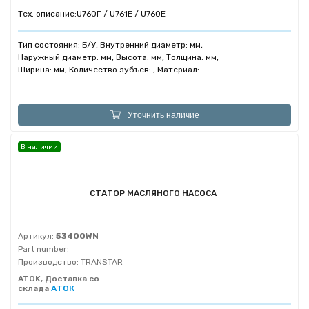
Тех. описание:
U760F / U761E / U760E
Тип состояния: Б/У, Внутренний диаметр: мм,
Наружный диаметр: мм, Высота: мм, Толщина: мм,
Ширина: мм, Количество зубъев: , Материал:
Уточнить наличие
В наличии
СТАТОР МАСЛЯНОГО НАСОСА
Артикул:
53400WN
Part number:
Производство:
TRANSTAR
ATOK, Доставка со
склада
АТОК