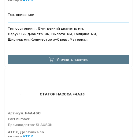
склада
АТОК
Тех. описание:
Тип состояния: , Внутренний диаметр: мм,
Наружный диаметр: мм, Высота: мм, Толщина: мм,
Ширина: мм, Количество зубъев: , Материал:
Уточнить наличие
СТАТОР НАСОСА F4A33
Артикул:
F4A43C
Part number:
Производство:
SLAUSON
ATOK, Доставка со
склада
АТОК