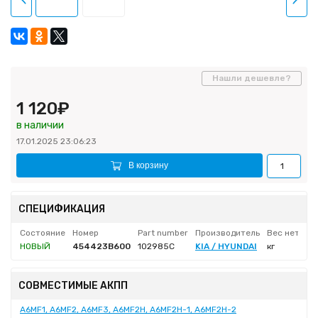
Нашли дешевле?
1 120₽
в наличии
17.01.2025 23:06:23
В корзину
СПЕЦИФИКАЦИЯ
Состояние
Номер
Part number
Производитель
Вес нетто
НОВЫЙ
454423B600
102985C
KIA / HYUNDAI
кг
СОВМЕСТИМЫЕ АКПП
A6MF1, A6MF2, A6MF3, A6MF2H, A6MF2H-1, A6MF2H-2