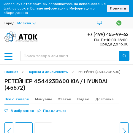
Используя этот сайт, вы соглашаетесь на использование
файлов cookie. Больше информации в Информация о
Принять
сборе данных
Город
Москва
+7 (499) 455-99-62
Пн-Пт 10:00-18:00,
ЗАПЧАСТИ ДЛЯ АКПП
Среда до 16:00
Главная
Поршни и их комплекты
РЕТЕЙНЕР(454423B600)
РЕТЕЙНЕР 454423B600 KIA / HYUNDAI
(45572)
Все о товаре
Мануалы
Статьи
Видео
Доставка
В избранное
Поделиться